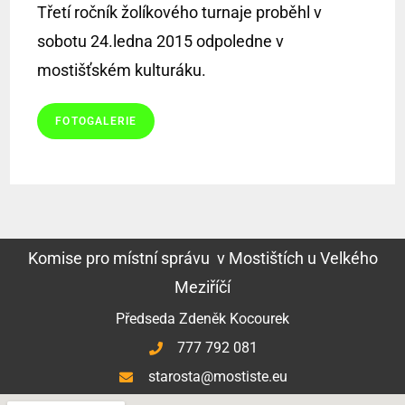
Třetí ročník žolíkového turnaje proběhl v
sobotu 24.ledna 2015 odpoledne v
mostišťském kulturáku.
FOTOGALERIE
Komise pro místní správu v Mostištích u Velkého
Meziříčí
Předseda Zdeněk Kocourek
777 792 081
starosta@mostiste.eu