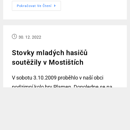
Pokračovat Ve Čtení
30. 12. 2022
Stovky mladých hasičů
soutěžily v Mostištích
V sobotu 3.10.2009 proběhlo v naší obci
podzimní kolo hry Plamen. Dopoledne se na
místním hřišti utkali mladší a starší žáci ve
dvou štafetách – štafetě dvojic a štafetě
4×60.…